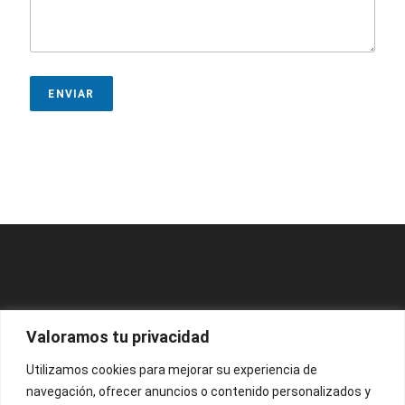
t
a
r
i
o
ENVIAR
*
Valoramos tu privacidad
Utilizamos cookies para mejorar su experiencia de
navegación, ofrecer anuncios o contenido personalizados y