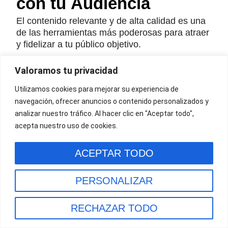
con tu Audiencia
El contenido relevante y de alta calidad es una
de las herramientas más poderosas para atraer
y fidelizar a tu público objetivo.
Blogs:
Escribe artículos optimizados para SEO
Valoramos tu privacidad
que respondan preguntas o resuelvan problemas
Utilizamos cookies para mejorar su experiencia de
específicos de tu audiencia. Ejemplo: “10 consejos
navegación, ofrecer anuncios o contenido personalizados y
para empezar un huerto urbano.”
analizar nuestro tráfico. Al hacer clic en "Aceptar todo",
acepta nuestro uso de cookies.
Videos:
Crea tutoriales, demostraciones de
productos o entrevistas con expertos. Plataformas
ACEPTAR TODO
como YouTube o TikTok son ideales para
contenido visual.
PERSONALIZAR
Infografías y Guías:
Publica recursos
descargables que sean útiles para tu audiencia.
RECHAZAR TODO
Consejo:
Mantén una frecuencia constante en