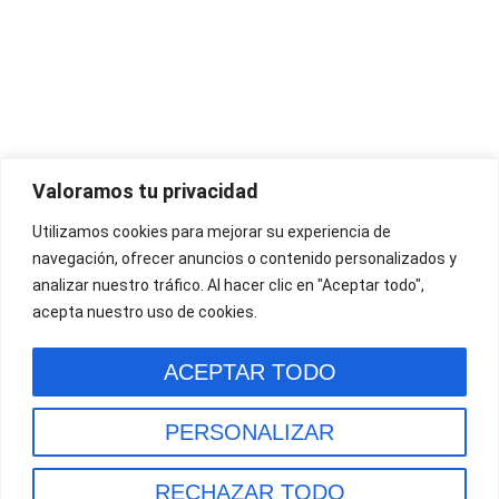
Valoramos tu privacidad
Utilizamos cookies para mejorar su experiencia de
navegación, ofrecer anuncios o contenido personalizados y
analizar nuestro tráfico. Al hacer clic en "Aceptar todo",
acepta nuestro uso de cookies.
ACEPTAR TODO
¿Quiénes somos?
Contacto
Aviso Legal
Política de Cookies
Política de Privacidad
PERSONALIZAR
Copyright 2026 - Opinionesrealesde.com
RECHAZAR TODO
Optimized by Seraphinite Accelerator