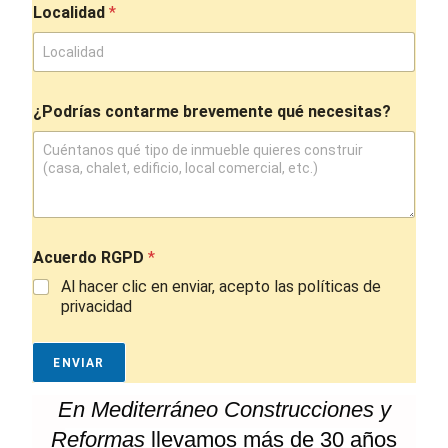
Localidad
*
e
c
e
s
i
t
¿Podrías contarme brevemente qué necesitas?
a
s
?
T
e
l
é
Acuerdo RGPD
*
f
o
Al hacer clic en enviar, acepto las políticas de
n
privacidad
o
L
o
ENVIAR
c
a
En Mediterráneo Construcciones y
l
i
Reformas
llevamos más de 30 años