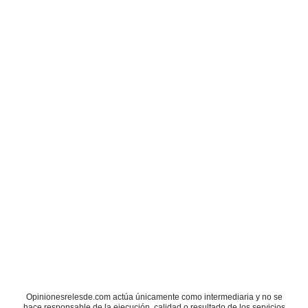
Opinionesrelesde.com actúa únicamente como intermediaria y no se
hace responsable de la ejecución, calidad o resultado de los servicios