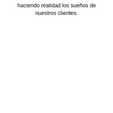
d
haciendo realidad los sueños de
a
d
nuestros clientes.